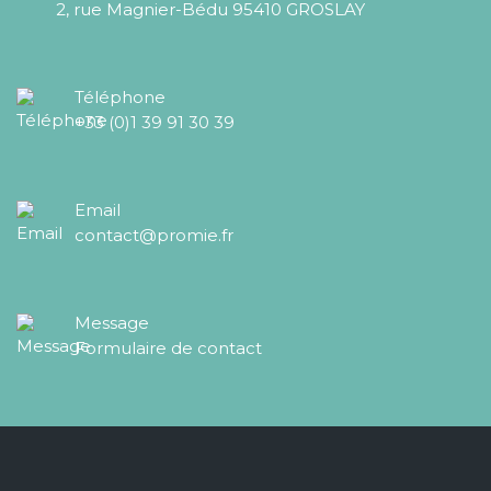
2, rue Magnier-Bédu 95410 GROSLAY
Téléphone
+33 (0)1 39 91 30 39
Email
contact@promie.fr
Message
Formulaire de contact