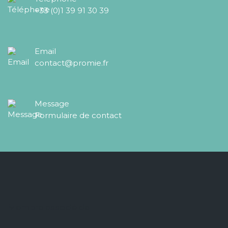
+33 (0)1 39 91 30 39
Email
contact@promie.fr
Message
Formulaire de contact
Membre associé de